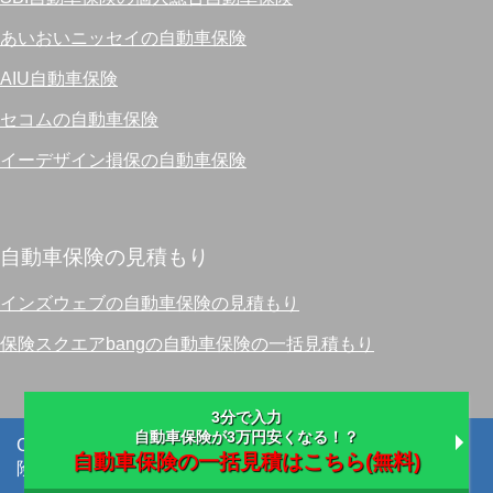
あいおいニッセイの自動車保険
AIU自動車保険
セコムの自動車保険
イーデザイン損保の自動車保険
自動車保険の見積もり
インズウェブの自動車保険の見積もり
保険スクエアbangの自動車保険の一括見積もり
3分で入力
自動車保険が3万円安くなる！？
Copyright (C) 2026 安い自動車保険の事なら格安自動車保
自動車保険の一括見積はこちら(無料)
険マスター
All Rights Reserved.